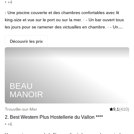
• +4
- Une piscine couverte et des chambres confortables avec lit
king-size et vue sur le port ou sur la mer. · - Un bar ouvert tous
les jours pour se ramener des victuailles en chambre. · - Un
emplacement ultra central pour profiter du Casino, de la plage et
du port.
Découvrir les prix
BEAU
MANOIR
Trouville-sur-Mer
9,1
(410)
2
.
Best Western Plus Hostellerie du Vallon
*
*
*
*
• +6