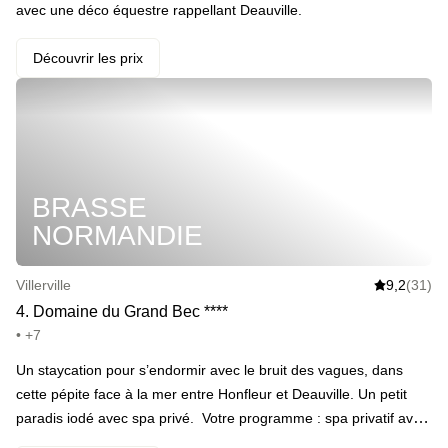
avec une déco équestre rappellant Deauville.
Découvrir les prix
BRASSE
NORMANDIE
Villerville
9,2
(31)
4
.
Domaine du Grand Bec
*
*
*
*
• +7
Un staycation pour s’endormir avec le bruit des vagues, dans
cette pépite face à la mer entre Honfleur et Deauville. Un petit
paradis iodé avec spa privé. Votre programme : spa privatif avec
jacuzzi et sauna, terrain de pétanque. Le lendemain petit-