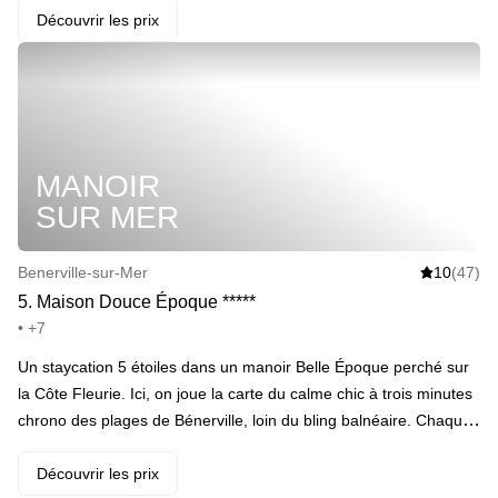
déjeuner face à la mer.️ Le highlight : ambiance weekend thalasso
Découvrir les prix
avec ce spa privatisé pour soi et son +1. Et en extra : une
bouteille de champagne et un massage d’une heure pour encore
plus de détente face à la mer.
MANOIR
SUR MER
Benerville-sur-Mer
10
(47)
5
.
Maison Douce Époque
*
*
*
*
*
• +7
Un staycation 5 étoiles dans un manoir Belle Époque perché sur
la Côte Fleurie. Ici, on joue la carte du calme chic à trois minutes
chrono des plages de Bénerville, loin du bling balnéaire. Chaque
suite a sa touche littéraire, histoire de voyager immobile, avec
balcon ou panorama sur la mer selon l’envie. Côté détente :
Découvrir les prix