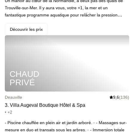
Un manoir au cœur de la Normandie, à deux pas des quais de
Trouville-sur-Mer. Il y aura vous, votre +1, la mer et un
fantastique programme aquatique pour relâcher la pression
pendant 24 heures. À vos maillots ! · Votre programme : L’accès
au spa avec piscine chauffée, sauna, hammam et jacuzzi. On
Découvrir les prix
retrouvera les plus téméraires à la salle de fitness, et les plus
joueurs autour du billard. Quoi qu’il arrive, on se retrouve tous
dans la joie et le bon pain-beurre pour les petits dej' le lendemain
matin. · ️ Le highlight : On est vraiment juste à côté de la mer.
Vraiment, vous verrez.
CHAUD
PRIVÉ
Deauville
9,6
(136)
3
.
Villa Augeval Boutique Hôtel & Spa
• +2
- Piscine chauffée en plein air et jardin arboré. · - Massages sur-
mesure en duo et transats sous les arbres. · - Immersion totale