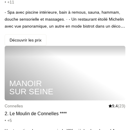
• +11
- Spa avec piscine intérieure, bain à remous, sauna, hammam,
douche sensorielle et massages. · - Un restaurant étoilé Michelin
avec vue panoramique, un autre en mode bistrot dans un décor
de jolie brocante. · - Activités en plein air avec cinéma privé,
tennis, molkky, pétanque, et piscine extérieure.
Découvrir les prix
MANOIR
SUR SEINE
Connelles
9,4
(23)
2
.
Le Moulin de Connelles
*
*
*
*
• +5