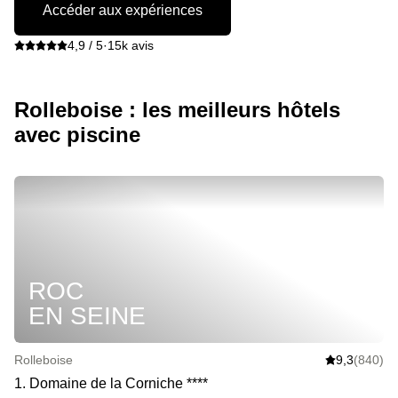
Accéder aux expériences
4,9 / 5
·
15k avis
Rolleboise : les meilleurs hôtels
avec piscine
ROC
EN SEINE
Rolleboise
9,3
(840)
1
.
Domaine de la Corniche
*
*
*
*