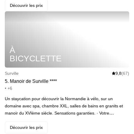
hammam · Buller des heures dans le jacuzzi · Faire le coup des
Découvrir les prix
pétales de rose à son +1 (en add-on) · Et celui des chocolats sur
le lit (en add-on) · Partager une bouteille de champagne en
peignoir (en add-on) · Pimenter le reste de la soirée en ouvrant la
LoveBox Tentation (en add-on) · Profiter du petit-déjeuner sur la
terrasse le lendemain
À
BICYCLETTE
Surville
9,8
(67)
5
.
Manoir de Surville
*
*
*
*
• +6
Un staycation pour découvrir la Normandie à vélo, sur un
domaine avec spa, chambre XXL, salles de bains en granits et
manoir du XVIème siècle. Sensations garanties. · Votre
programme : arrivée sur le domaine, découverte de la chambre
puis passage au spa avec sauna et hammam. Vous profiterez
Découvrir les prix