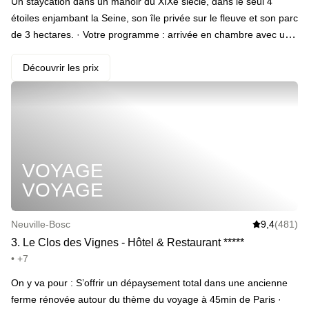
Un staycation dans un manoir du XIXe siècle, dans le seul 4
étoiles enjambant la Seine, son île privée sur le fleuve et son parc
de 3 hectares. · Votre programme : arrivée en chambre avec une
bouteille de cidre, du gâteau aux pommes et des caramels.
Promenade sur l’île et son parc de 3 hectares. Petit-déjeuner le
Découvrir les prix
lendemain matin. · ️ Le highlight : dormir au-dessus de la Seine. ·
Et plein d’extras : dîner, location de vélo à la demi-journée, panier
pique-nique avec chips de légumes, club sandwich, etc.
VOYAGE
VOYAGE
Neuville-Bosc
9,4
(481)
3
.
Le Clos des Vignes - Hôtel & Restaurant
*
*
*
*
*
• +7
On y va pour : S’offrir un dépaysement total dans une ancienne
ferme rénovée autour du thème du voyage à 45min de Paris ·