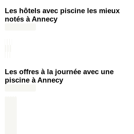
déjeuner avec oeufs brouillés, bacon, rostis de pomme de terre,
Les hôtels avec piscine les mieux
sélection de fromages et charcuterie, oreo, speculoos et fruits
frais
notés à Annecy
Les offres à la journée avec une
piscine à Annecy