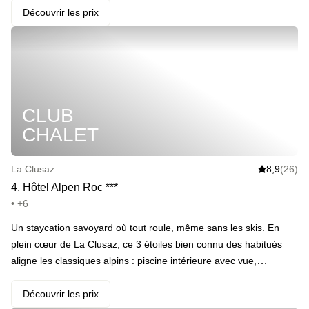
spa Sothys pour dérouiller les épaules, une pâtisserie pour le
Découvrir les prix
moral, un hammam pour ceux qui ont tout compris : ici, le
patrimoine se conjugue au présent. La vue ? À couper le souffle.
L’ambiance ? Intimiste. L’expérience ? À tester au moins une fois
dans sa vie · ️ Le highlight : Une architecture classée face au lac
d’Annecy, avec spa, hammam, pâtisserie maison et silence
CLUB
garanti.
CHALET
La Clusaz
8,9
(26)
4
.
Hôtel Alpen Roc
*
*
*
• +6
Un staycation savoyard où tout roule, même sans les skis. En
plein cœur de La Clusaz, ce 3 étoiles bien connu des habitués
aligne les classiques alpins : piscine intérieure avec vue,
hammam, sauna et jacuzzi en libre accès. Entre deux virées sur
les sentiers (ou au marché), on vient s’y poser version chalet 2.0,
Découvrir les prix