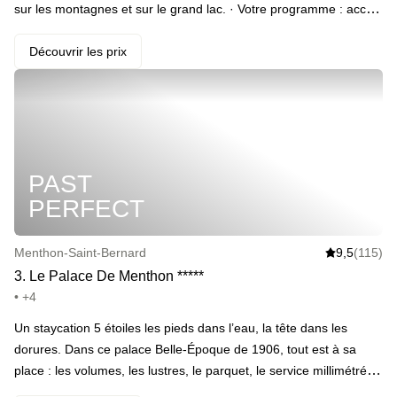
sur les montagnes et sur le grand lac. · Votre programme : accès
à la piscine intérieure, sauna, hammam et jacuzzi, une nuit au
calme puis un petit-déjeuner buffet le lendemain matin. · ️ Le
Découvrir les prix
highlight : profitez de la multitude d’activités sur le lac et dans les
montagnes alentours pour compléter votre escapade.
PAST
PERFECT
Menthon-Saint-Bernard
9,5
(115)
3
.
Le Palace De Menthon
*
*
*
*
*
• +4
Un staycation 5 étoiles les pieds dans l’eau, la tête dans les
dorures. Dans ce palace Belle-Époque de 1906, tout est à sa
place : les volumes, les lustres, le parquet, le service millimétré…
et cette lumière de lac qui inonde les chambres au petit matin. Un