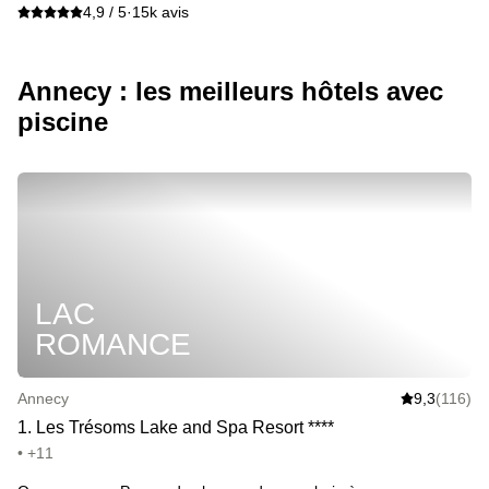
4,9 / 5
·
15k avis
Annecy : les meilleurs hôtels avec
piscine
LAC
ROMANCE
Annecy
9,3
(116)
1
.
Les Trésoms Lake and Spa Resort
*
*
*
*
• +11