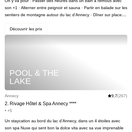
On y va pour : Passer des heures dans un bain à remous avec
son +1 · Alterner entre peignoir et sauna · Partir en balade sur les
sentiers de montagne autour du lac d’Annecy · Dîner sur place le
soir-même, au restaurant l'Atelier (en add-on) · Se réveiller pour
un petit-déjeuner royal avec viennoiseries, brioche, cakes
Découvrir les prix
maisons, fruits secs, salade de fruits frais, charcuterie et
fromages de la région et yaourt de Savoie · Sortir le grand jeu
avec pétales de rose et bouteille de champagne _(Pack
Romantique en add-on)_
POOL & THE
LAKE
Annecy
9,7
(267)
2
.
Rivage Hôtel & Spa Annecy
*
*
*
*
• +5
Un staycation au bord du lac d’Annecy, dans un 4 étoiles avec
son spa Nuxe qui sent bon la dolce vita avec sa vue imprenable