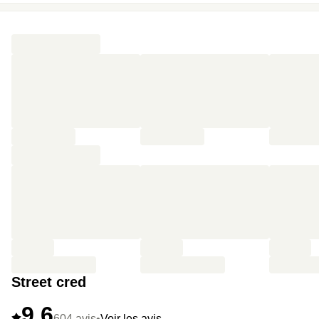
Street cred
9,6
604 avis
•
Voir les avis