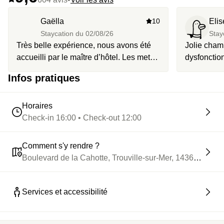
Gaëlla
10
Elis
Staycation du
02/08/26
Stay
Très belle expérience, nous avons été
Jolie cham
accueilli par le maître d’hôtel. Les mets
dysfonctio
servis au restaurant ainsi que le petit-
pour la pis
Infos pratiques
déjeuner sont exquis. Le personnel
se décolle 
dans sa globalité est au petit soin avec
s’écaille, 
la clientèle.
défauts pou
Horaires
dépassée. 
Check-in 16:00 • Check-out 12:00
Comment s'y rendre ?
Boulevard de la Cahotte, Trouville-sur-Mer, 14360, Trouvi
Services et accessibilité