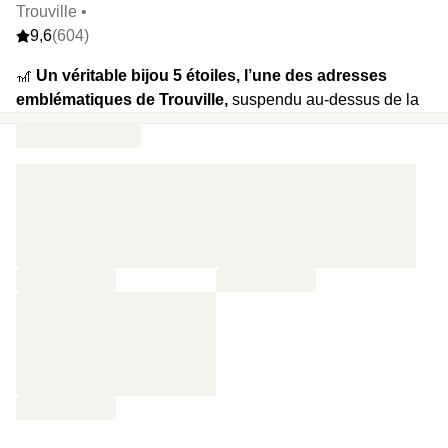
Trouville •
9,6
(604)
🎢
Un véritable bijou 5 étoiles, l’une des adresses
emblématiques de Trouville,
suspendu au-dessus de la
plage en première ligne, face à la mer. Passez l’imposante
façade Art Déco pour plonger dans un monde merveilleux
et chargé d’histoire. Et dans un spa à l’eau de mer, aussi.
🍿
Votre programme :
balade pieds nus dans le sable
puis piscine chauffée, jacuzzi, sauna, hammam, douche
sensorielle et salle de fitness dernier cri. On inclut
évidemment des petits-déjeuners de roi dans tous nos
packages.
⭐️
Le highlight :
cette grande terrasse face à la mer, wow.
🔥
Et plein d’extras :
la possibilité de garer sa voiture sur
le parking, du champagne en room-service…