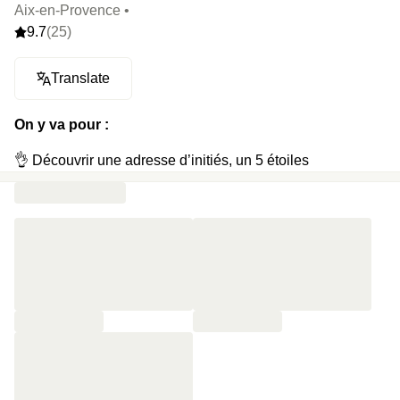
Aix-en-Provence •
9.7
(25)
Translate
On y va pour :
👌 Découvrir une adresse d’initiés, un 5 étoiles
paradisiaque à deux pas du Cours Mirabeau
⛲ Faire le tour d’une fontaine pour rejoindre la réception
😍 Récupérer son pass et découvrir une chambre
magnifique, décorée avec des objets chinés en brocante
😴 Faire une sieste dans un lit king-size
🐥 Se faire réveiller par le chant des oiseaux et rejoindre le
jardin