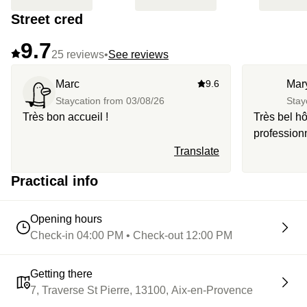
Street cred
9.7
25 reviews
•
See reviews
Marc
9.6
Mar
Staycation from
03/08/26
Stay
Très bon accueil !
Très bel hôtel
profession
très élégan
Translate
Practical info
Opening hours
Check-in 04:00 PM • Check-out 12:00 PM
Getting there
7, Traverse St Pierre, 13100, Aix-en-Provence