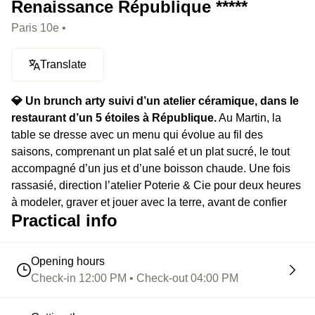
Renaissance République *****
Paris 10e •
Translate
💎 Un brunch arty suivi d’un atelier céramique, dans le
restaurant d’un 5 étoiles à République.
Au Martin, la
table se dresse avec un menu qui évolue au fil des
saisons, comprenant un plat salé et un plat sucré, le tout
accompagné d’un jus et d’une boisson chaude. Une fois
rassasié, direction l’atelier Poterie & Cie pour deux heures
à modeler, graver et jouer avec la terre, avant de confier
Practical info
votre chef-d’œuvre à Sandrine pour la touche finale.
⭐️
Le highlight :
Un combo entre plaisir des papilles et
Opening hours
plaisir tactile, dans un hôtel où l’âme créative du quartier
Check-in 12:00 PM • Check-out 04:00 PM
République s’exprime jusque dans les moindres détails.