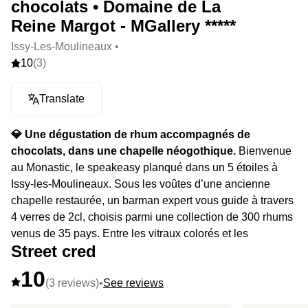
chocolats • Domaine de La
Reine Margot - MGallery *****
Issy-Les-Moulineaux •
10
(3)
Translate
💎 Une dégustation de rhum accompagnés de
chocolats, dans une chapelle néogothique.
Bienvenue
au Monastic, le speakeasy planqué dans un 5 étoiles à
Issy-les-Moulineaux. Sous les voûtes d’une ancienne
chapelle restaurée, un barman expert vous guide à travers
4 verres de 2cl, choisis parmi une collection de 300 rhums
venus de 35 pays. Entre les vitraux colorés et les
Street cred
explications passionnées, votre palais voyage pendant
que vous restez cloué à votre chaise – extase garantie.
10
(3 reviews)
•
See reviews
⭐️ Le highlight :
Une dégustation intime dans une