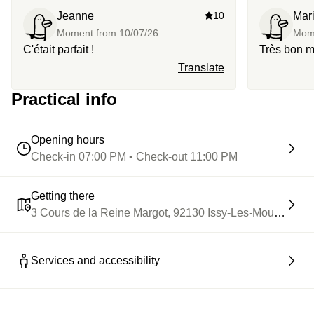
chapelle désacralisée, où le rhum devient presque
Jeanne
10
Mar
mystique.
Moment from
10/07/26
Mom
C'était parfait !
Très bon 
Translate
Practical info
Opening hours
Check-in 07:00 PM • Check-out 11:00 PM
Getting there
3 Cours de la Reine Margot, 92130 Issy-Les-Moulineaux
Services and accessibility