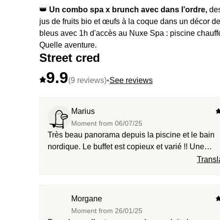
👑
Un combo spa x brunch avec dans l’ordre,
des entrées variées, plats chauds, fromages, desserts gourmands,
jus de fruits bio et œufs à la coque dans un décor
bleus avec 1h d'accès au Nuxe Spa : piscine chauff
Quelle aventure.
Street cred
⭐️
Le highlight :
Pensez à nous quand vous découvrir
9.9
remercier dans vos stories Insta pour ce spot de fou.
(9 reviews)
•
See reviews
🔥
Et des extras :
C’est vous qui êtes extras.
Marius
Moment from
06/07/25
Très beau panorama depuis la piscine et le bain
nordique. Le buffet est copieux et varié !! Une
expérience à (re)faire ;)
Transl
Morgane
Moment from
26/01/25