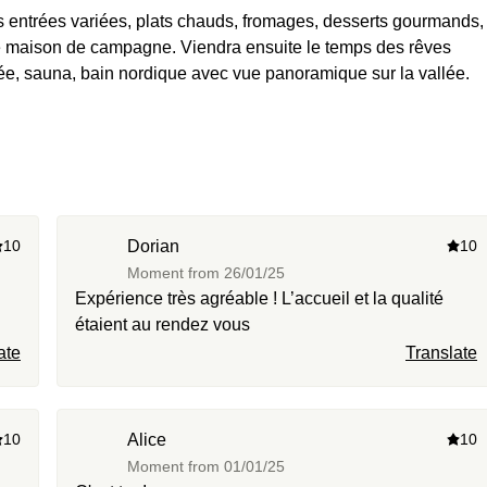
 de maison de campagne. Viendra ensuite le temps des rêves
ée, sauna, bain nordique avec vue panoramique sur la vallée.
ez la vue depuis le bain nordique et n’hésitez pas à nous
10
Dorian
10
Moment from
26/01/25
Expérience très agréable ! L’accueil et la qualité
étaient au rendez vous
ate
Translate
10
Alice
10
Moment from
01/01/25