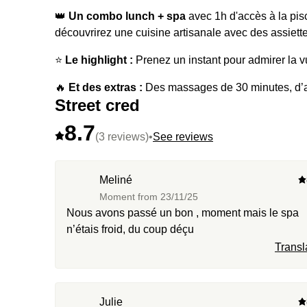
👑
Un combo lunch + spa
avec 1h d'accès à la pisc
découvrirez une cuisine artisanale avec des assiette
⭐️
Le highlight :
Prenez un instant pour admirer la 
🔥
Et des extras :
Des massages de 30 minutes, d’
Street cred
8.7
(3 reviews)
•
See reviews
Meliné
Moment from
23/11/25
Nous avons passé un bon , moment mais le spa
n’étais froid, du coup déçu
Transl
Julie