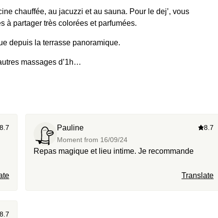
ine chauffée, au jacuzzi et au sauna. Pour le dej’, vous
s à partager très colorées et parfumées.
vue depuis la terrasse panoramique.
autres massages d’1h…
8.7
Pauline
8.7
Moment from
16/09/24
Repas magique et lieu intime. Je recommande
ate
Translate
8.7