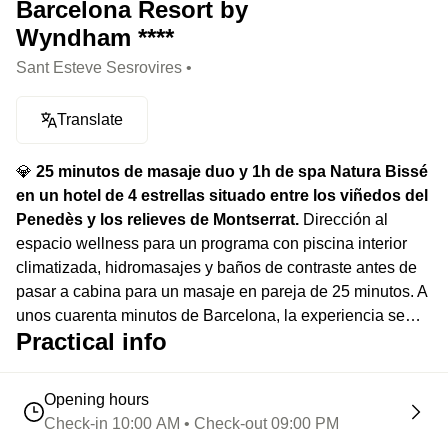
Barcelona Resort by
Wyndham ****
Sant Esteve Sesrovires •
Translate
💎
25 minutos de masaje duo y 1h de spa Natura Bissé
en un hotel de 4 estrellas situado entre los viñedos del
Penedès y los relieves de Montserrat.
Dirección al
espacio wellness para un programa con piscina interior
climatizada, hidromasajes y baños de contraste antes de
pasar a cabina para un masaje en pareja de 25 minutos. A
unos cuarenta minutos de Barcelona, la experiencia se
Practical info
desarrolla en un resort rodeado de campo de golf, jardines
y paisajes.
Opening hours
Check-in 10:00 AM • Check-out 09:00 PM