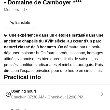
• Domaine de Camboyer ****
Montferrand •
Translate
💎
Une expérience dans un 4 étoiles installé dans une
ancienne chapelle du XVIIᵉ siècle, au cœur d’un parc
naturel classé de 8 hectares.
On démarre par un petit-
déjeuner maison : buffet fourni, produits locaux, fromages
affinés, viennoiseries bien dorées, fruits de saison, jus
pressés, confitures artisanales et miel du Lauragais. Puis
direction l’espace privatisé pour une heure en circuit libre :
Practical info
spa comprenant un bain balnéo, un lit hydromassant et un
siège massant ainsi qu’un espace fitness.
Opening hours
Check-in 07:30 AM • Check-out 12:00 PM