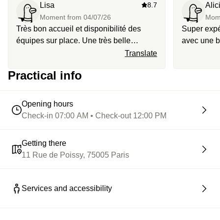
Lisa
8.7
Alic
Moment from
04/07/26
Mom
Très bon accueil et disponibilité des
Super expé
équipes sur place. Une très belle
avec une 
expérience !
Translate
Practical info
Opening hours
Check-in 07:00 AM • Check-out 12:00 PM
Getting there
11 Rue de Poissy, 75005 Paris
Services and accessibility