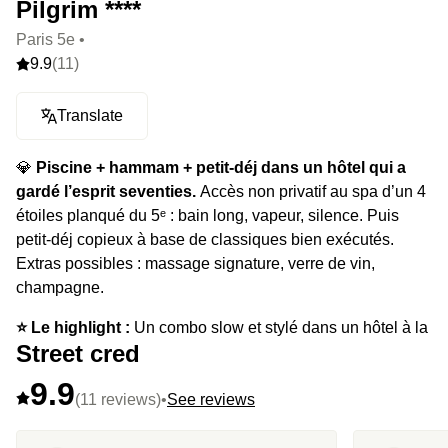
Pilgrim ****
Paris 5e •
9.9
(11)
Translate
💎
Piscine + hammam + petit-déj dans un hôtel qui a
gardé l’esprit seventies.
Accès non privatif au spa d’un 4
étoiles planqué du 5ᵉ : bain long, vapeur, silence. Puis
petit-déj copieux à base de classiques bien exécutés.
Extras possibles : massage signature, verre de vin,
champagne.
⭐️ Le highlight :
Un combo slow et stylé dans un hôtel à la
Street cred
fois confidentiel et ultra bien placé.
9.9
(11 reviews)
•
See reviews