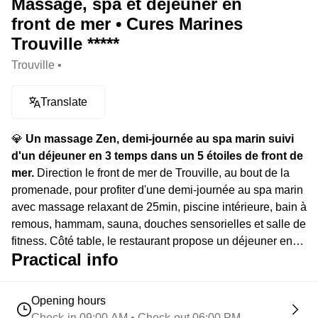
Massage, spa et déjeuner en
front de mer • Cures Marines
Trouville *****
Trouville •
Translate
💎
Un massage Zen, demi-journée au spa marin suivi
d'un déjeuner en 3 temps dans un 5 étoiles de front de
mer.
Direction le front de mer de Trouville, au bout de la
promenade, pour profiter d'une demi-journée au spa marin
avec massage relaxant de 25min, piscine intérieure, bain à
remous, hammam, sauna, douches sensorielles et salle de
fitness. Côté table, le restaurant propose un déjeuner en
Practical info
trois temps dans une veine bistronomique ancrée côté
frais, local et saisonnier.
Opening hours
Check-in 09:00 AM • Check-out 06:00 PM