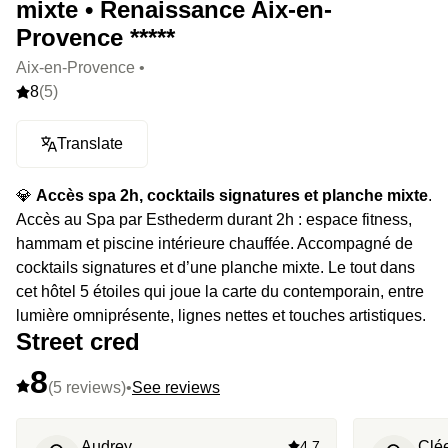
mixte • Renaissance Aix-en-
Provence *****
Aix-en-Provence •
8
(5)
Translate
💎
Accès spa 2h, cocktails signatures et planche mixte
.
Accès au Spa par Esthederm durant 2h : espace fitness,
hammam et piscine intérieure chauffée. Accompagné de
cocktails signatures et d’une planche mixte. Le tout dans
cet hôtel 5 étoiles qui joue la carte du contemporain, entre
lumière omniprésente, lignes nettes et touches artistiques.
Street cred
8
(5 reviews)
•
See reviews
Audrey
4.7
Clé