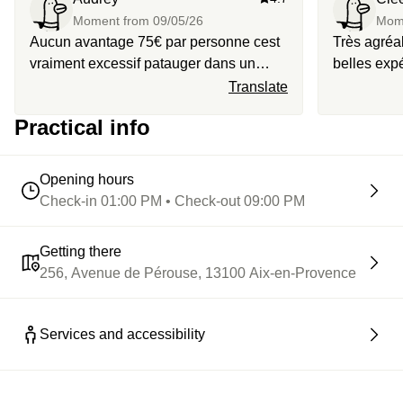
Moment from
09/05/26
Mom
Aucun avantage 75€ par personne cest
Très agréable Séjour mémo
vraiment excessif patauger dans un
belles exp
bassin, et aller dans un hammam avec 6
exceptionn
Translate
transat dispo pour 11 personnes sur
Practical info
places Cocktail et tapas très bons mais
vraiment le prix payé ne vaut pas l’offre
proposé
Opening hours
Check-in 01:00 PM • Check-out 09:00 PM
Getting there
256, Avenue de Pérouse, 13100 Aix-en-Provence
Services and accessibility