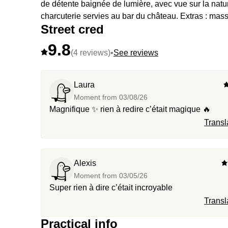
de détente baignée de lumière, avec vue sur la na
charcuterie servies au bar du château. Extras : mas
Street cred
9.8
(4 reviews)
•
See reviews
Laura
Moment from
03/08/26
Magnifique ✨ rien à redire c’était magique 🔥
Transl
Alexis
Moment from
03/05/26
Super rien à dire c’était incroyable
Transl
Practical info