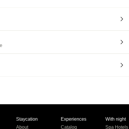
re
Staycation
Experiences
With night
About
Catalog
Spa Hotels