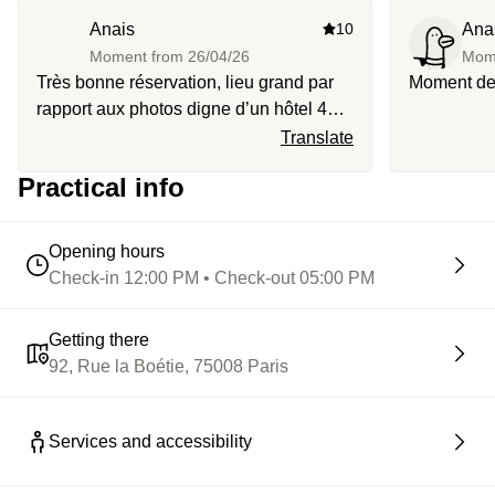
Anais
10
Ana
Moment from
26/04/26
Mom
Très bonne réservation, lieu grand par
Moment de 
rapport aux photos digne d’un hôtel 4
étoiles, on reviendra sans hésiter
Translate
Practical info
Opening hours
Check-in 12:00 PM • Check-out 05:00 PM
Getting there
92, Rue la Boétie, 75008 Paris
Services and accessibility