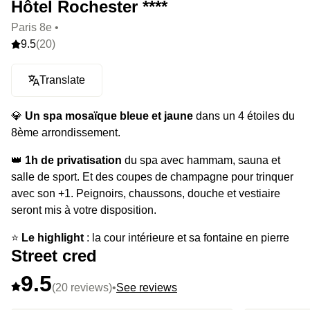
Hôtel Rochester ****
Paris 8e •
9.5
(20)
Translate
💎
Un spa mosaïque bleue et jaune
dans un 4 étoiles du
8ème arrondissement.
👑
1h de privatisation
du spa avec hammam, sauna et
salle de sport. Et des coupes de champagne pour trinquer
avec son +1. Peignoirs, chaussons, douche et vestiaire
seront mis à votre disposition.
⭐️
Le highlight
: la cour intérieure et sa fontaine en pierre
Street cred
pour flâner avant de filer.
9.5
(20 reviews)
•
See reviews