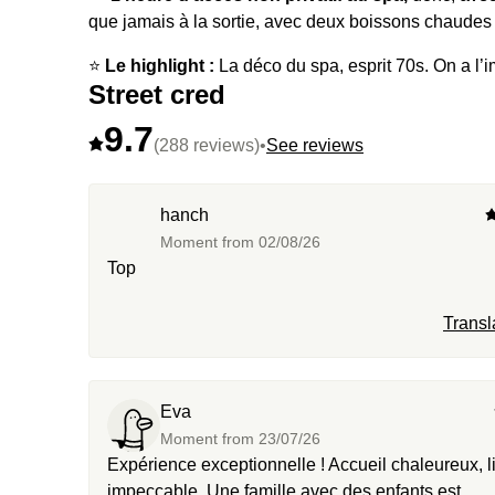
que jamais à la sortie, avec deux boissons chaudes 
⭐️
Le highlight :
La déco du spa, esprit 70s. On a l’
Street cred
9.7
(288 reviews)
•
See reviews
hanch
Moment from
02/08/26
Top
Transl
Eva
Moment from
23/07/26
Expérience exceptionnelle ! Accueil chaleureux, l
impeccable. Une famille avec des enfants est