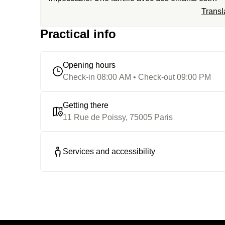
arrivée pendant la séance, mais le personnel nou
Transl
gentiment offert 20 min supplémentaires après leu
Practical info
départ. Le thé sur le rooftop était 10/10
Opening hours
Check-in 08:00 AM • Check-out 09:00 PM
Getting there
11 Rue de Poissy, 75005 Paris
Services and accessibility