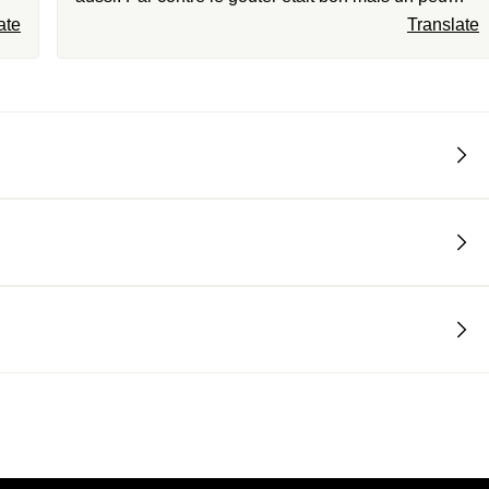
s a
simple un seul choix pour le gâteau
ate
Translate
r