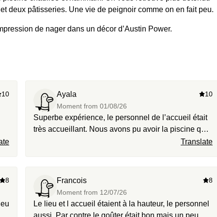
et deux pâtisseries. Une vie de peignoir comme on en fait peu.
impression de nager dans un décor d’Austin Power.
10
Ayala
10
Moment from
01/08/26
Superbe expérience, le personnel de l’accueil était
très accueillant. Nous avons pu avoir la piscine que
pour nous pendant quelques temps. Le tea time
ate
Translate
correcte également. Je vous recommande.
8
Francois
8
Moment from
12/07/26
ieu
Le lieu et l accueil étaient à la hauteur, le personnel
aussi. Par contre le goûter était bon mais un peu