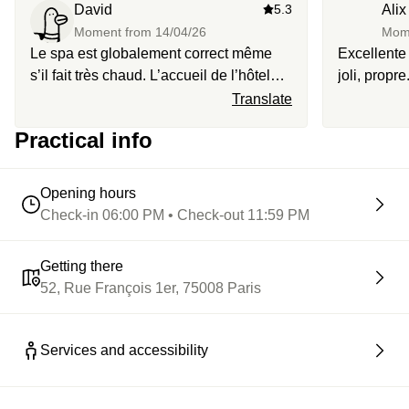
David
5.3
Alix
Moment from
14/04/26
Mom
Le spa est globalement correct même
Excellente 
s’il fait très chaud. L’accueil de l’hôtel
joli, propre
est sympathique. Par contre ne prenez
pour cette 
Translate
surtout pas le restaurant c’est une
Practical info
catastrophe, les plats servis sont
réchauffés et le rapport qualité prix est
un scandale ￼
Opening hours
Check-in 06:00 PM • Check-out 11:59 PM
Getting there
52, Rue François 1er, 75008 Paris
Services and accessibility