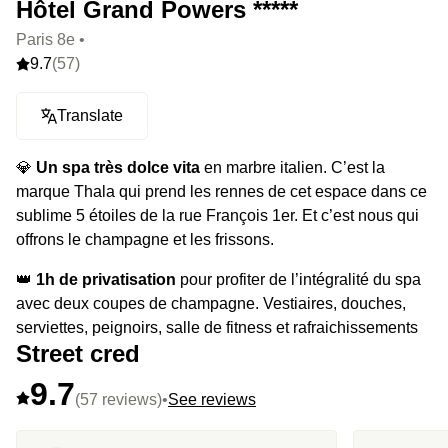
Hôtel Grand Powers *****
Paris 8e •
9.7
(57)
Translate
💎
Un spa très dolce vita
en marbre italien. C’est la
marque Thala qui prend les rennes de cet espace dans ce
sublime 5 étoiles de la rue François 1er. Et c’est nous qui
offrons le champagne et les frissons.
👑
1h de privatisation
pour profiter de l’intégralité du spa
avec deux coupes de champagne. Vestiaires, douches,
serviettes, peignoirs, salle de fitness et rafraichissements
Street cred
seront mis à votre disposition.
9.7
⭐️
Le highlight
Les remous télécommandés. Un bouton
(57 reviews)
•
See reviews
vous permet de lancer ou de stopper les jets hydro-
massants de l’immense bain à remous.