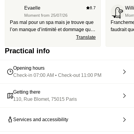
Evaelle
8.7
Wil
Moment from
25/07/26
Mom
Pas mal pour un spa mais je trouve que
Franchemen
l’on manque d’intimité et dommage qu’il
faudrait qu
n’y ai pas l’accès piscine comme écrit
pendant la
Translate
sur l’annonce
Practical info
Opening hours
Check-in 07:00 AM • Check-out 11:00 PM
Getting there
110, Rue Blomet, 75015 Paris
Services and accessibility