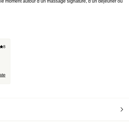
le moment autour d’un massage signature, d’un déjeuner ou
8
ate