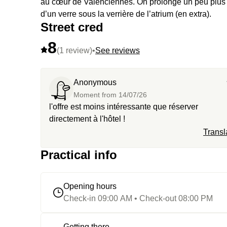
au cœur de Valenciennes. On prolonge un peu plus 
d’un verre sous la verrière de l’atrium (en extra).
Street cred
8
(1 review)
•
See reviews
Anonymous
Moment from
14/07/26
l'offre est moins intéressante que réserver
directement à l'hôtel !
Transl
Practical info
Opening hours
Check-in 09:00 AM • Check-out 08:00 PM
Getting there