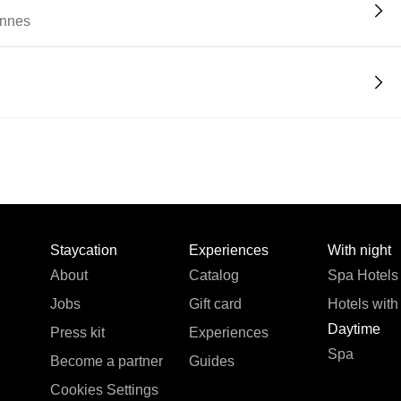
ennes
Staycation
Experiences
With night
About
Catalog
Spa Hotels
Jobs
Gift card
Hotels with
Daytime
Press kit
Experiences
Spa
Become a partner
Guides
Cookies Settings