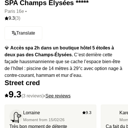
SPA Champs Elysées *****
Paris 16e •
9.3
(3)
Translate
💎
Accès spa 2h dans un boutique hôtel 5 étoiles à
deux pas des Champs-Élysées.
C’est derrière cette
façade haussmannienne que se cache l’espace bien-être
de l’hôtel : piscine de 14 mètres à 29°c avec option nage à
contre-courant, hammam et mur d’eau.
Street cred
9.3
(3 reviews)
•
See reviews
Lorraine
9.3
Kar
Moment from
15/02/26
Mom
Très bon moment de détente
Ça fait du 