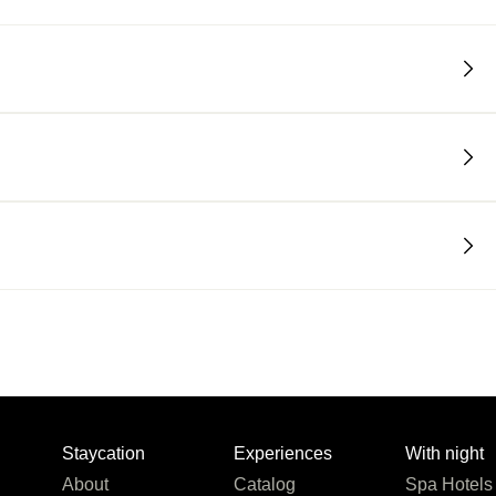
Staycation
Experiences
With night
About
Catalog
Spa Hotels