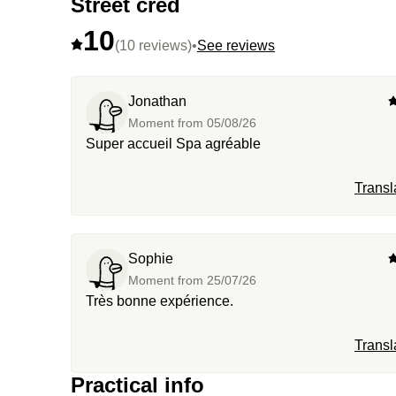
Street cred
10
(10 reviews)
•
See reviews
Jonathan
Moment from
05/08/26
Super accueil Spa agréable
Transl
Sophie
Moment from
25/07/26
Très bonne expérience.
Transl
Practical info