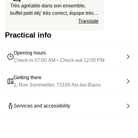
Très agréable dans son ensemble,
buffet petit déj' très correct, équipe très
souriante et lieu très joli. Un bémol,
Translate
deuxième staycation deux fois avec
Practical info
certaines infrastructures fermées (cette
fois le sauna, la dernière fois un étage
entier) :-/
Opening hours
Check-in 07:00 AM • Check-out 12:00 PM
Getting there
1, Rue Sommeiller, 73100 Aix-les-Bains
Services and accessibility