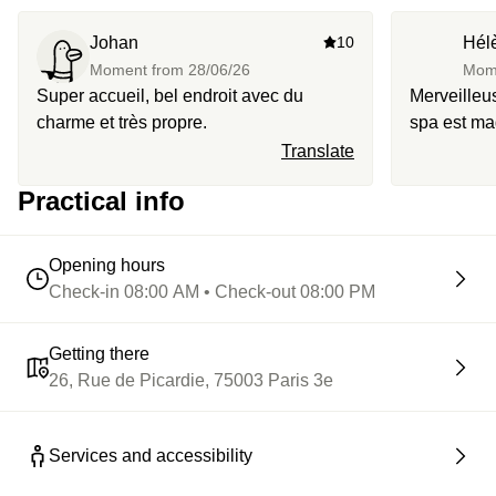
ont créé pièce par pièce le spa en y mettant tout leur
Johan
10
Hél
savoir-faire sous l’œil avisé du célèbre décorateur
Moment from
28/06/26
Mom
Jacques Garcia. Ça représente 10000h de travail, alors
Super accueil, bel endroit avec du
Merveilleu
profitez-en bien.
charme et très propre.
spa est mag
bienvenue 
Translate
digne d’un 
Practical info
sans hésite
Opening hours
Check-in 08:00 AM • Check-out 08:00 PM
Getting there
26, Rue de Picardie, 75003 Paris 3e
Services and accessibility