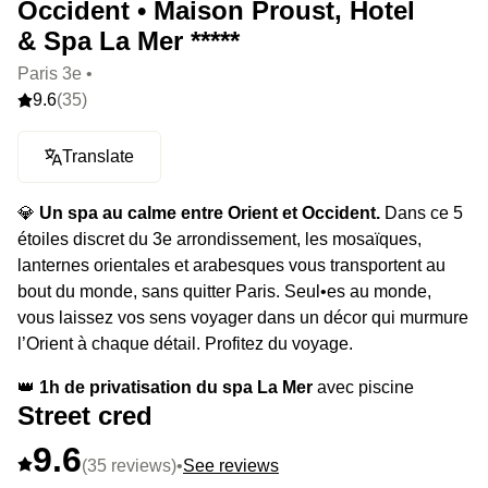
Occident • Maison Proust, Hotel
& Spa La Mer *****
Paris 3e •
9.6
(35)
Translate
💎
Un spa au calme entre Orient et Occident.
Dans ce 5
étoiles discret du 3e arrondissement, les mosaïques,
lanternes orientales et arabesques vous transportent au
bout du monde, sans quitter Paris. Seul•es au monde,
vous laissez vos sens voyager dans un décor qui murmure
l’Orient à chaque détail. Profitez du voyage.
👑
1h de privatisation du spa La Mer
avec piscine
Street cred
chauffée de 10 mètres de long et hammam étoilé en
mosaïques.
9.6
(35 reviews)
•
See reviews
⭐️
Le highlight :
Ce sont les artisans du roi du Maroc qui