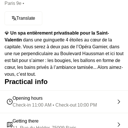
Paris 9e •
Translate
💎
Un spa entièrement privatisable pour la Saint-
Valentin
dans une guinguette 4 étoiles au cœur de la
capitale. Vous serez à deux pas de l’Opéra Garnier, dans
une rue perpendiculaire au Boulevard Haussman et ici tout
est fait pour s’aimer : les bougies, les ballons en forme de
cœur, les bains privés à l’ambiance tamisée... Alors aimez-
vous, c’est tout.
Practical info
👑
La privatisation d’un espace bien-être pendant
1h30,
avec bain à bulles, banquette de lit et douche
Opening hours
sensorielle. On vous apportera deux coupes de
Check-in 11:00 AM • Check-out 10:00 PM
champagne Besserat de Bellefont, parce que les gens qui
s’aiment sont toujours un peu les mêmes, ils adorent les
bulles.
Getting there
11, Rue du Helder, 75009 Paris