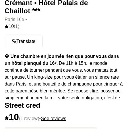
Crémant • Hôtel Palais de
Chaillot ***
Paris 16e •
10
(1)
Translate
💎 Une chambre en journée rien que pour vous dans
un hôtel planqué du 16ᵉ.
De 11h à 15h, le monde
continue de tourner pendant que vous, vous mettez tout
sur pause. Un king-size pour vous étaler, un silence rare
dans Paris, et une bouteille de champagne pour trinquer à
cette parenthèse bien méritée. Se reposer, lire, bosser ou
simplement ne rien faire—votre seule obligation, c’est de
Street cred
profiter.
10
⭐️ Le highlight :
Une journée à contretemps, où la seule
(1 review)
•
See reviews
deadline, c’est l’heure du check-out.