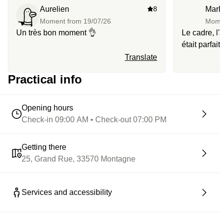
Aurelien
8
Mar
Moment from
19/07/26
Mom
Un très bon moment 👌
Le cadre, l
était parfa
détente au 
Translate
Practical info
Opening hours
Check-in 09:00 AM • Check-out 07:00 PM
Getting there
25, Grand Rue, 33570 Montagne
Services and accessibility