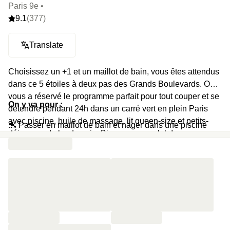
Paris 9e •
9.1
(377)
Translate
Choisissez un +1 et un maillot de bain, vous êtes attendus
dans ce 5 étoiles à deux pas des Grands Boulevards. On
vous a réservé le programme parfait pour tout couper et se
On y va pour :
détendre pendant 24h dans un carré vert en plein Paris
avec piscine, huile de massage, lit queen-size et petits-
🐬 Passer en maillot de bain et nager dans une piscine
déjeuners du lendemain. Bienvenue au club !
intérieure sous un puit de lumière naturelle
🔥 Se détendre avec son +1 dans un hammam brûlant
🧴 Tester le gel moussant Terraké avec son +1
🥐 Se réveiller complètement détendus pour un petit-
déjeuner avec vue sur le patio verdoyant