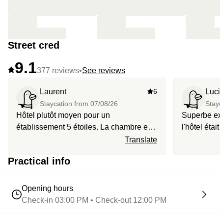
Street cred
9.1
377 reviews
•
See reviews
Laurent
6
Luc
Staycation from
07/08/26
Stay
Hôtel plutôt moyen pour un
Superbe ex
établissement 5 étoiles. La chambre est
l'hôtel éta
assez petite et les finitions ne sont pas
avons gran
Translate
vraiment au niveau attendu pour cette
hammam, la 
Practical info
catégorie. L’accueil est dans l’ensemble
faire du sp
correct. En revanche, le spa est
petit-déjeu
agréable.
Opening hours
Check-in 03:00 PM • Check-out 12:00 PM