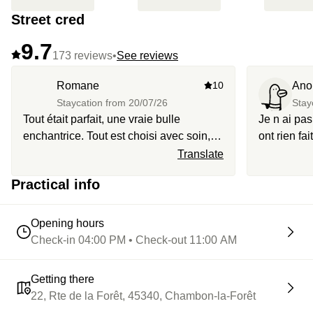
Street cred
9.7
173 reviews
•
See reviews
Romane
10
Ano
Staycation from
20/07/26
Stay
Tout était parfait, une vraie bulle
Je n ai pas
enchantrice. Tout est choisi avec soin, la
ont rien fai
tiny house est d’une propreté éclatante,
oublié que 
Translate
et les petites attentions comme le bain
ai du leur 
Practical info
nordique chauffe à notre arrivé font la
différence
Opening hours
Check-in 04:00 PM • Check-out 11:00 AM
Getting there
22, Rte de la Forêt, 45340, Chambon-la-Forêt