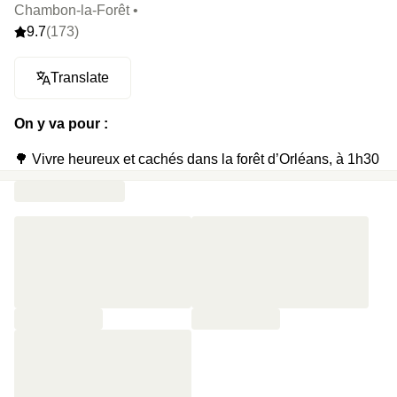
Chambon-la-Forêt •
9.7
(173)
Translate
On y va pour :
🌳 Vivre heureux et cachés dans la forêt d’Orléans, à 1h30
de Paris
🪵 Découvrir une tiny-house décorée par un illustrateur, un
peintre, un scénariste, un photographe…
🥺 Faire son check-in tout seuls, comme des grands
😇 Prendre une grande inspiration sur sa terrasse privée
🧖 Résider dans une Tiny house SPA avec un bain
nordique privatif
(en upgrade)