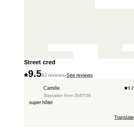
Street cred
9.5
62 reviews
•
See reviews
Camille
9.2
Staycation from
25/07/26
super hôtel
Translate