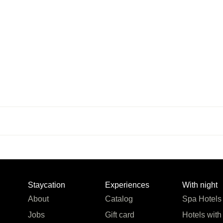
Staycation
Experiences
With night
About
Catalog
Spa Hotels
Jobs
Gift card
Hotels with