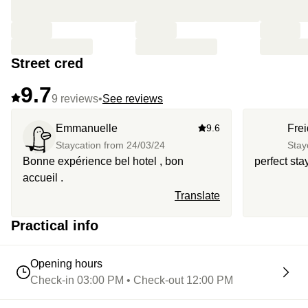
Street cred
9.7
9 reviews
•
See reviews
Emmanuelle
9.6
Fre
Staycation from
24/03/24
Stay
Bonne expérience bel hotel , bon
perfect sta
accueil .
Translate
Practical info
Opening hours
Check-in 03:00 PM • Check-out 12:00 PM