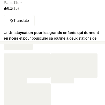
Paris 11e •
8.1
(15)
Translate
🎢
Un staycation pour les grands enfants qui dorment
en nous
et pour bousculer sa routine à deux stations de
chez soi, entre Bastille et le Marais. On vous ouvre les
portes de ce lieu ultra coloré où tout nous rappelle notre
enfance : peluches XXL, déco pop, baby-foot et autres
recoins pour laisser son sérieux un peu de côté.
🍿
Votre programme
: du chocolat dès votre arrivé en
chambre, combo cocktail et tapas au bar pour bien
commencer, partie de baby-foot endiablée avec son +1,
jardin coloré en plein Paris, terrasse guinguette, petit-
déjeuner et late check-out repoussé à 15h !
⭐️
Le highlight
: le hamac caché dans le jardin guinguette