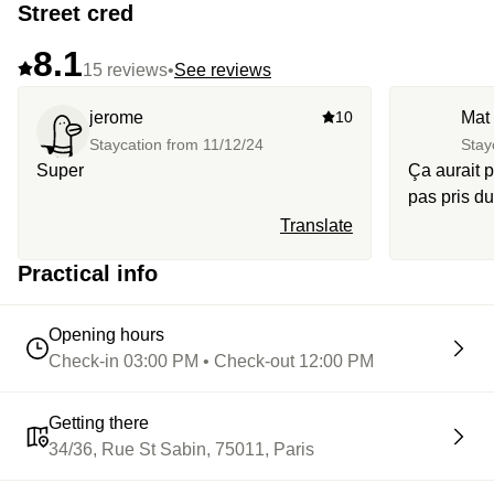
Street cred
8.1
15 reviews
•
See reviews
jerome
10
Mat
Staycation from
11/12/24
Stay
Super
Ça aurait p
pas pris du
réservatio
Translate
premier tem
Practical info
pas. Cette
l’hôtel est
Opening hours
Check-in 03:00 PM • Check-out 12:00 PM
Getting there
34/36, Rue St Sabin, 75011, Paris