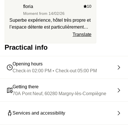
dans l’eau et la bouche pleine.
floria
10
Moment from
14/02/26
Superbe expérience, hôtel très propre et
l’espace détente est particulièrement
beau ! Le personnel est accueillant et
Translate
agréable, nous recommandons cette
Practical info
expérience en duo.
Opening hours
Check-in 02:00 PM • Check-out 05:00 PM
Getting there
70A Pont Neuf, 60280 Margny-lès-Compiègne
Services and accessibility