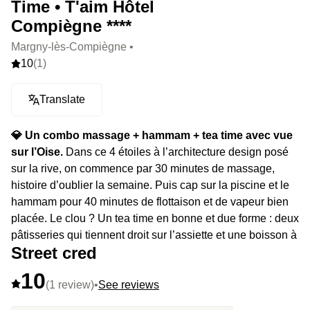
Time • T'aim Hôtel
Compiègne ****
Margny-lès-Compiègne •
10
(1)
Translate
💎 Un combo massage + hammam + tea time avec vue
sur l’Oise.
Dans ce 4 étoiles à l’architecture design posé
sur la rive, on commence par 30 minutes de massage,
histoire d’oublier la semaine. Puis cap sur la piscine et le
hammam pour 40 minutes de flottaison et de vapeur bien
placée. Le clou ? Un tea time en bonne et due forme : deux
pâtisseries qui tiennent droit sur l’assiette et une boisson à
Street cred
choisir selon l’humeur (camomille ou cappuccino, on ne
juge pas).
10
(1 review)
•
See reviews
⭐️ Le highlight :
Vue panoramique sur l’Oise, les pieds