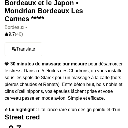
Bordeaux et le Japon •
Mondrian Bordeaux Les
Carmes *****
Bordeaux •
9.7
(40)
Translate
💎 30 minutes de massage sur mesure
pour désamorcer
le stress. Dans ce 5 étoiles des Chartrons, on vous installe
sous les spots de Starck pour un massage à la carte (hors
pierres chaudes et Renata). Entre béton brut, bois noble et
clins d’œil nippons, vos épaules lâchent prise et votre
cerveau passe en mode avion. Simple et efficace.
⭐️ Le highlight :
L’alliance rare d’un design pointu et d’un
Street cred
héritage viticole, le tout signé par le roi du trompe-l’œil.