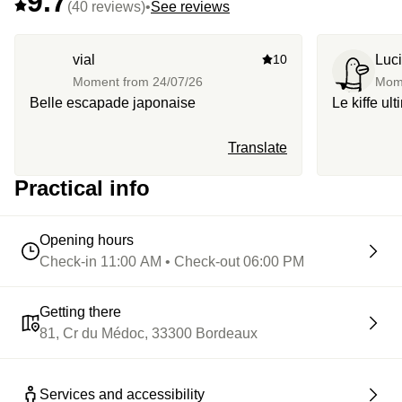
9.7
(40 reviews)
•
See reviews
vial
10
Luc
Moment from
24/07/26
Mom
Belle escapade japonaise
Le kiffe ul
Translate
Practical info
Opening hours
Check-in 11:00 AM • Check-out 06:00 PM
Getting there
81, Cr du Médoc, 33300 Bordeaux
Services and accessibility