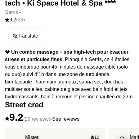
tech • Ki Space Hotel & Spa ****
Serris •
9.2
(29)
Translate
💎 Un combo massage + spa high-tech pour évacuer
stress et particules fines.
Planqué à Serris, ce 4 étoiles
vous embarque pour 45 minutes de massage ciblé (solo
ou duo) suivi d’1h dans une zone de turbulence
bienfaisante : hammam brumeux, sauna sec, douches
multisensorielles, cabine de glace avec bain froid et jets
hydromassants, bain à remous et piscine chauffée de 23m
Street cred
pour nager en apesanteur. Le tout dans une ambiance de
laboratoire végétalisé où même les murs semblent
9.2
respirer.
(29 reviews)
•
See reviews
⭐️ Le highlight :
ne soyez pas surpris si vous croisez un
Mister
10
Mar
robot.