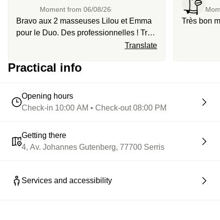
Moment from
06/08/26
Mom
Bravo aux 2 masseuses Lilou et Emma
Très bon 
pour le Duo. Des professionnelles ! Très
content de la prestation.
Translate
Practical info
Opening hours
Check-in 10:00 AM • Check-out 08:00 PM
Getting there
4, Av. Johannes Gutenberg, 77700 Serris
Services and accessibility