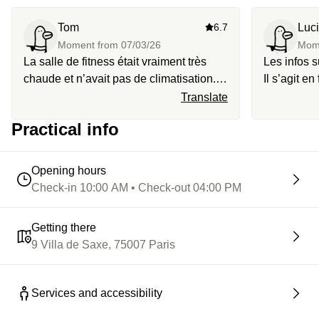
Tom
6.7
Luc
Moment from
07/03/26
Mom
La salle de fitness était vraiment très
Les infos s
chaude et n’avait pas de climatisation.
Il s’agit e
Plus important, ils n’avais pas de jus
l’expérienc
Translate
detox contrairement à ce qui était
lounge. J’
Practical info
annoncé. Serait il possible d’avoir un
on n’a eu 
remboursement partiel?
était très 
recommand
Opening hours
Check-in 10:00 AM • Check-out 04:00 PM
Getting there
9 Villa de Saxe, 75007 Paris
Services and accessibility