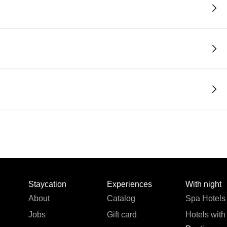
Staycation
Experiences
With night
About
Catalog
Spa Hotels
Jobs
Gift card
Hotels with