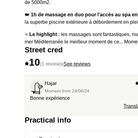
de 5000m2.
👑
1h de massage en duo pour l’accès au spa en
la superbe piscine extérieure à débordement en plei
⭐️
Le highlight :
les massages sont fantastiques, mai
mer Méditerranée le meilleur moment de ce... Mome
Street cred
10
(1 review)
•
See reviews
Hajar
Moment from
24/06/24
Bonne expérience
Transl
Practical info