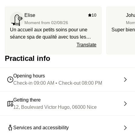
Elise
10
Joh
Moment from
02/08/26
Mom
Un accueil aux petits soins pour une
Super bien
séance spa de qualité avec tous les
services dont on a besoin. Le massage
Translate
sélectionné sur mesure réalisé par Eve
Practical info
a été magique, elle est extrêmement
compétente et d’une rare douceur, un
grand merci!
Opening hours
Check-in 09:00 AM • Check-out 08:00 PM
Getting there
12, Boulevard Victor Hugo, 06000 Nice
Services and accessibility