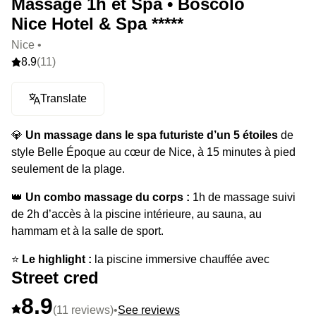
Massage 1h et Spa • Boscolo
Nice Hotel & Spa *****
Nice •
8.9
(11)
Translate
💎
Un massage dans le spa futuriste d’un 5 étoiles
de
style Belle Époque au cœur de Nice, à 15 minutes à pied
seulement de la plage.
👑
Un combo massage du corps :
1h de massage suivi
de 2h d’accès à la piscine intérieure, au sauna, au
hammam et à la salle de sport.
⭐️
Le highlight :
la piscine immersive chauffée avec
Street cred
cascades et bain à remous à ne pas louper.
8.9
(11 reviews)
•
See reviews