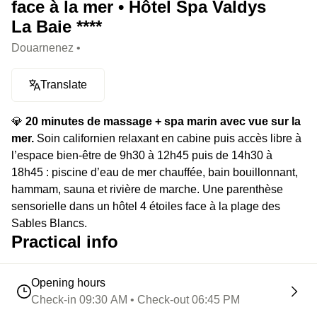
face à la mer • Hôtel Spa Valdys
La Baie ****
Douarnenez •
Translate
💎
20 minutes de massage + spa marin avec vue sur la
mer.
Soin californien relaxant en cabine puis accès libre à
l’espace bien-être de 9h30 à 12h45 puis de 14h30 à
18h45 : piscine d’eau de mer chauffée, bain bouillonnant,
hammam, sauna et rivière de marche. Une parenthèse
sensorielle dans un hôtel 4 étoiles face à la plage des
Sables Blancs.
Practical info
⭐️ Le highlight :
L’un des plus beaux spas marins de la
région, entre soin signature et immersion salée.
Opening hours
Check-in 09:30 AM • Check-out 06:45 PM