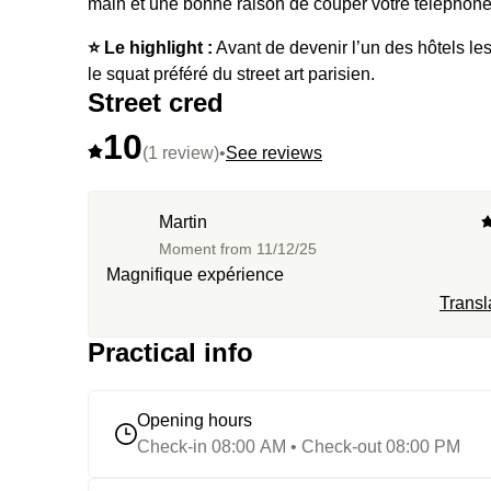
main et une bonne raison de couper votre téléphone
⭐️ Le highlight :
Avant de devenir l’un des hôtels les 
le squat préféré du street art parisien.
Street cred
10
(1 review)
•
See reviews
Martin
Moment from
11/12/25
Magnifique expérience
Transl
Practical info
Opening hours
Check-in 08:00 AM • Check-out 08:00 PM