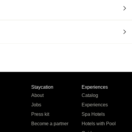
Staycation
Experiences
About
Catalog
Jobs
Experiences
Press kit
Spa Hotels
Become a partner
Hotels with Pool