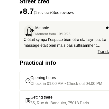
Street cred
8.7
(1 review)
•
See reviews
Melanie
Moment from
19/10/25
C’était sympa l’espace bien-être était sympa. Le
massage était bien mais pas suffisamment
englobant. On a passé un bon moment.
Transl
Practical info
Opening hours
Check-in 01:00 PM • Check-out 04:00 PM
Getting there
35, Rue du Banquier, 75013 Paris