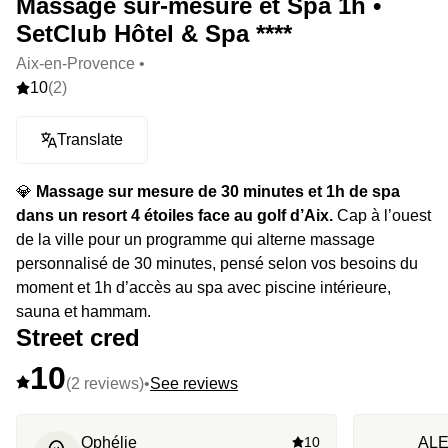
Massage sur-mesure et Spa 1h •
SetClub Hôtel & Spa ****
Aix-en-Provence •
10
(2)
Translate
💎
Massage sur mesure de 30 minutes et 1h de spa
dans un resort 4 étoiles face au golf d’Aix.
Cap à l’ouest
de la ville pour un programme qui alterne massage
personnalisé de 30 minutes, pensé selon vos besoins du
moment et 1h d’accès au spa avec piscine intérieure,
sauna et hammam.
Street cred
10
(2 reviews)
•
See reviews
Ophélie
10
AL