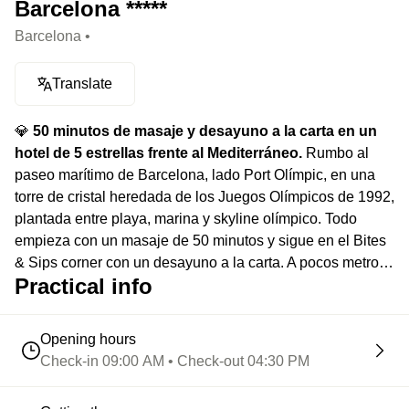
Barcelona *****
Barcelona •
Translate
💎
50 minutos de masaje y desayuno a la carta en un
hotel de 5 estrellas frente al Mediterráneo.
Rumbo al
paseo marítimo de Barcelona, lado Port Olímpic, en una
torre de cristal heredada de los Juegos Olímpicos de 1992,
plantada entre playa, marina y skyline olímpico. Todo
empieza con un masaje de 50 minutos y sigue en el Bites
& Sips corner con un desayuno a la carta. A pocos metros,
Practical info
la Barceloneta hace lo suyo: runners por la mañana,
terrazas llenas, olor a sal y sol sin necesidad de filtros.
Opening hours
Check-in 09:00 AM • Check-out 04:30 PM