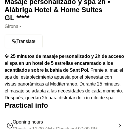
Masaje personalizado y spa 2h •
Alàbriga Hotel & Home Suites
GL *****
Girona •
Translate
💎
25 minutos de masaje personalizado y 2h de acceso
al spa en un hotel de 5 estrellas encaramado a los
acantilados sobre la bahía de Sant Pol.
Frente al mar, el
spa del establecimiento apuesta por el bienestar con
vistas panorámicas al Mediterráneo. Durante 25 minutos,
el masaje se adapta a las necesidades de cada momento.
Después, quedan 2h para disfrutar del circuito de spa,
Practical info
entre piscina interior, sauna, y hammam.
Opening hours
Check-in 11:00 AM • Check-out 07:00 PM