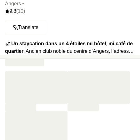
Angers •
9.8
(10)
Translate
🎢 Un staycation dans un 4 étoiles mi-hôtel, mi-café de
quartier
. Ancien club noble du centre d’Angers, l’adresse
aligne quatorze chambres au calme renforcé, avec literie
tout confort, tapis de yoga et enceinte Bluetooth. Au 1er
étage : café de spécialité, pain, brunch maison du mercredi
au dimanche (en extra), et petit-déjeuner le reste de la
semaine.