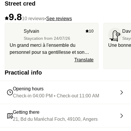
Street cred
9.8
10 reviews
•
See reviews
Sylvain
10
Dav
Staycation from
24/07/26
Stay
Un grand merci à l'ensemble du
Une bonne 
personnel pour sa gentillesse et son
accueil. Mention spéciale à Francky
Translate
pour les échanges et ses bons conseils
Practical info
sur la ville. La chambre était très
agréable et particulièrement calme. Le
petit-déjeuner était parfait.
Opening hours
Check-in 04:00 PM • Check-out 11:00 AM
Getting there
21, Bd du Maréchal Foch, 49100, Angers