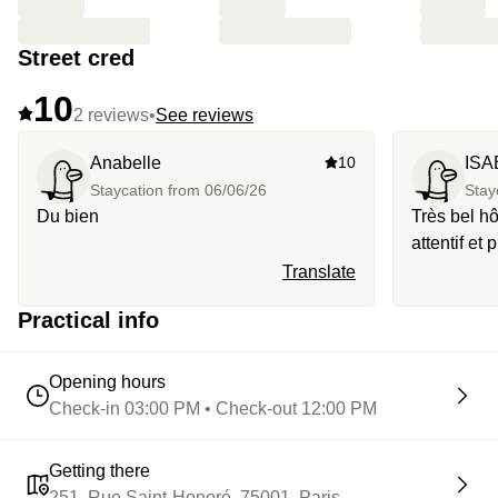
Street cred
10
2 reviews
•
See reviews
Anabelle
10
ISA
Staycation from
06/06/26
Stay
Du bien
Très bel hô
attentif et
Translate
Practical info
Opening hours
Check-in 03:00 PM • Check-out 12:00 PM
Getting there
251, Rue Saint-Honoré, 75001, Paris