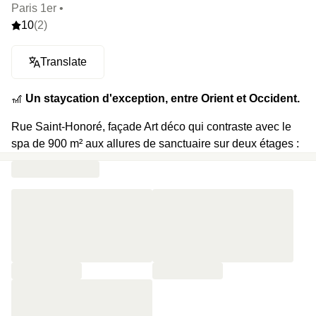
Paris 1er •
10
(2)
Translate
🎢
Un staycation d'exception, entre Orient et Occident.
Rue Saint-Honoré, façade Art déco qui contraste avec le
spa de 900 m² aux allures de sanctuaire sur deux étages :
piscine intérieure, hammam, 7 salles de soins et rituels
inspirés des traditions orientales. Le cœur du lieu bat
autour d’un jardin intérieur, écrin hors du temps, où
prennent place le restaurant Camélia et le Bar 8, avec son
comptoir sculpté dans huit tonnes de marbre brun. Les
deux déroulent une sélection de mets parfaitement
exécutés, à déguster à la nuit tombée ou dès le petit-
déjeuner.
⭐️
Le highlight
: 135 papillons de cristal au plafond, un par