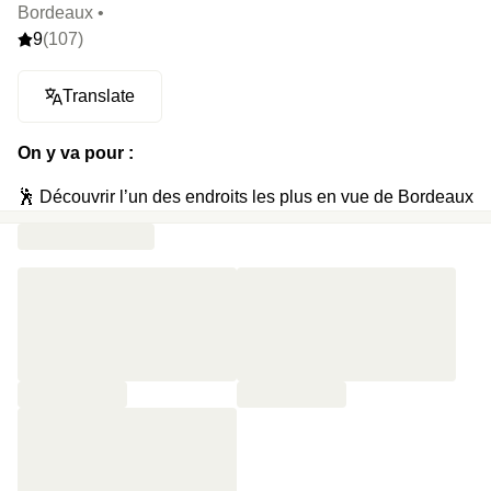
Bordeaux •
9
(107)
Translate
On y va pour :
🕺 Découvrir l’un des endroits les plus en vue de Bordeaux
🗝️ Récupérer son pass magique à la réception et filer dans
la chambre
🦋 Se jeter sur une literie 5 étoiles
🎭 Enfiler les masques de super-héros posés sur les
tables de nuit
⚽ Défier son +1 sur un babyfoot géant
🍸 Reprendre des forces avec deux cocktails au bar