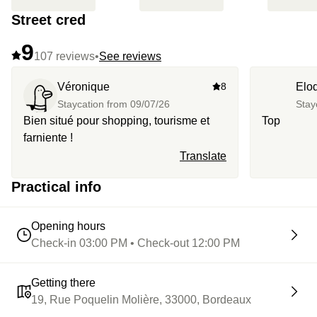
Street cred
9
107 reviews
•
See reviews
Véronique
8
Elo
Staycation from
09/07/26
Stay
Bien situé pour shopping, tourisme et
Top
farniente !
Translate
Practical info
Opening hours
Check-in 03:00 PM • Check-out 12:00 PM
Getting there
19, Rue Poquelin Molière, 33000, Bordeaux