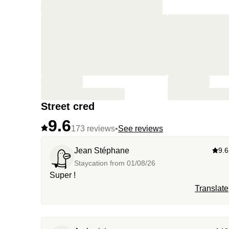
Street cred
9.6
173 reviews
•
See reviews
Jean Stéphane
9.6
Staycation from
01/08/26
Super !
Translate