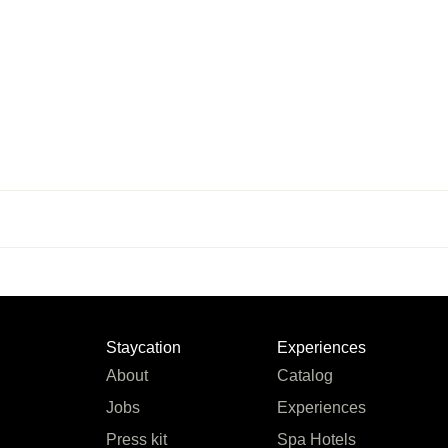
Staycation
Experiences
About
Catalog
Jobs
Experiences
Press kit
Spa Hotels