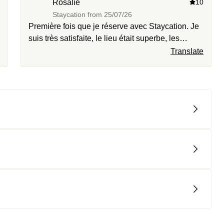
Rosalie
10
Staycation from
25/07/26
Première fois que je réserve avec Staycation. Je
suis très satisfaite, le lieu était superbe, les
petites attentions dans la chambre sont très
Translate
appréciées. Je reviendrais !