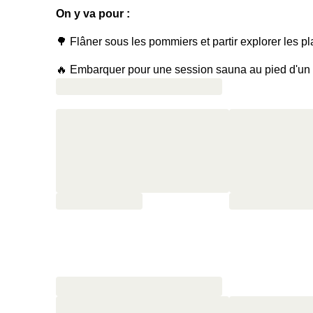
On y va pour :
🌳 Flâner sous les pommiers et partir explorer les 
🔥 Embarquer pour une session sauna au pied d'un 
🥐 Bien commencer la journée du lendemain avec un
petit-déjeuner