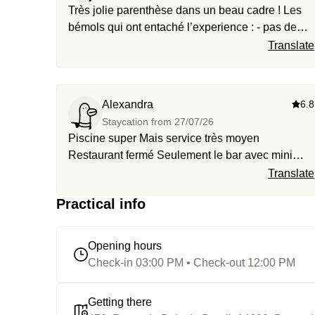
Très jolie parenthèse dans un beau cadre ! Les
bémols qui ont entaché l’experience : - pas de
rideau de baignoire dans la salle de bain, nous
Translate
avons dû éponger toute l’eau sur le sol avec les
serviettes - piscine pas bien entretenue
Alexandra
6.8
Staycation from
27/07/26
Piscine super Mais service très moyen
Restaurant fermé Seulement le bar avec mini
carte pour soir et midi …
Translate
Practical info
Opening hours
Check-in 03:00 PM • Check-out 12:00 PM
Getting there