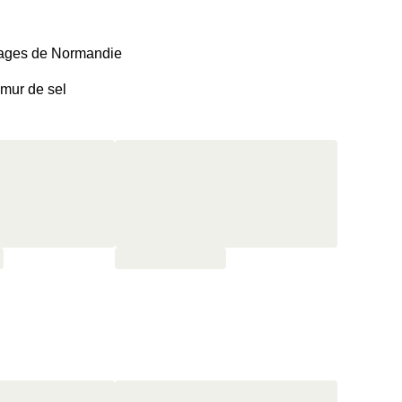
plages de Normandie
mur de sel
e séléction de produits normands faits-maison pour le