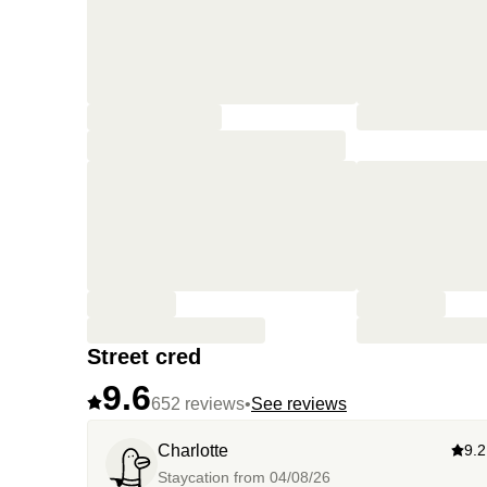
Street cred
9.6
652 reviews
•
See reviews
Charlotte
9.2
Staycation from
04/08/26