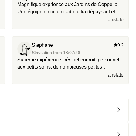
Magnifique exprience aux Jardins de Coppélia.
Une équipe en or, un cadre ultra dépaysant et
calme, le petit dej est royal, le staff est aux petits
Translate
soins, les chambres spacieuses et bien
équipées, le domaine est incroyable, un moment
hors du temps.
Stephane
9.2
Staycation from
18/07/26
Superbe expérience, très bel endroit, personnel
aux petits soins, de nombreuses petites
attentions, très belle piscine, un calme Olympien.
Translate
Au top !