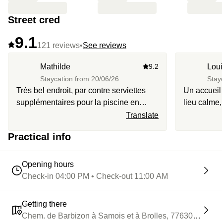
Street cred
9.1
121 reviews
•
See reviews
Mathilde
9.2
Lou
Staycation from
20/06/26
Stay
Très bel endroit, par contre serviettes
Un accueil 
supplémentaires pour la piscine en
lieu calme,
supplément.
nombreuses 
Translate
Barbizon à 
Practical info
Et les cham
cosy.
Opening hours
Check-in 04:00 PM • Check-out 11:00 AM
Getting there
Chem. de Barbizon à Samois et à Brolles, 77630, Barbiz