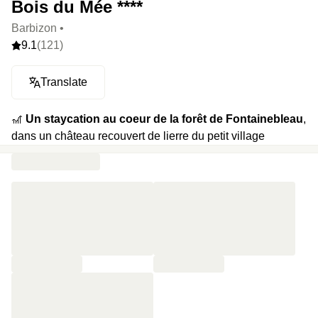
Bois du Mée ****
Barbizon •
9.1
(121)
Translate
🎢
Un staycation au coeur de la forêt de Fontainebleau
,
dans un château recouvert de lierre du petit village
pittoresque de Barbizon. C’est parti pour vivre 24h heures
plongés dans un décor de conte de fées entre balades en
forêt, grande maison aux volets rouges et le chant des
oiseaux pour bande son.
🍿
Votre programme
: suivre une petite route bordée de
sapins pour arriver jusqu’à votre château, randonner sur
les nombreux sentiers aux alentours, traverser forêts et
prairies avant de rentrer profiter du spa avec sauna,
jacuzzi et salle de fitness. On prolonge la magie avec la
piscine extérieure (non chauffée) ouverte en saison et le